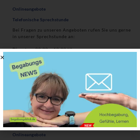
Onlineangebote
Telefonische Sprechstunde
Bei Fragen zu unseren Angeboten rufen Sie uns gerne
in unserer Sprechstunde an:
Dienstags
09:00 – 12:00 Uhr
Telefon
: 0511 31 01 68 90
Mobil
: 0176 42 02 03 33
Über uns
Claudia Völkening
Kristian Stelter
Die Praxis
Haltung
Kontakt
Onlineangebote