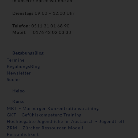
in unserer Sprechstunde an:
Dienstags
09:00 – 12:00 Uhr
Telefon
: 0511 31 01 68 90
Mobil
: 0176 42 02 03 33
BegabungsBlog
Termine
BegabungsBlog
Newsletter
Suche
Heloo
Kurse
MKT – Marburger Konzentrationstraining
GKT – Gefühlskompetenz Training
Hochbegabte Jugendliche im Austausch – Jugendtreff
ZRM – Zürcher Ressourcen Modell
Persönlichkeit