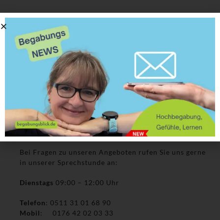
Dienstags
09:00 – 12:00 Uhr
Telefon
: 0511 31 01 68 90
Mobil
: 0176 42 02 03 33
Potenziale
Persönlichkeit
Lernkompetenz
Onlineangebote
Telefonische Sprechstunde
Bei Fragen zu unseren Angeboten rufen Sie uns gerne
in unserer Sprechstunde an:
Dienstags
09:00 – 12:00 Uhr
Telefon
: 0511 31 01 68 90
Mobil
: 0176 42 02 03 33