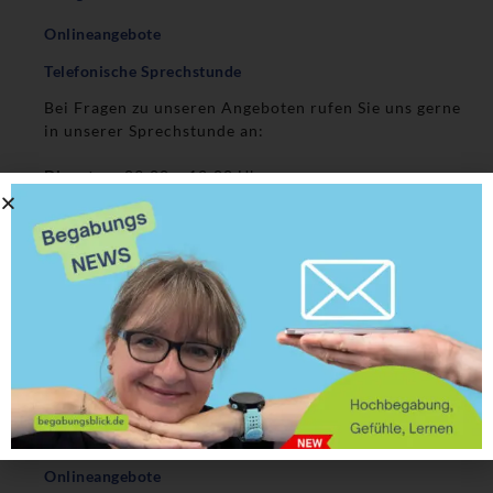
Onlineangebote
Telefonische Sprechstunde
Bei Fragen zu unseren Angeboten rufen Sie uns gerne
in unserer Sprechstunde an:
Dienstags
09:00 – 12:00 Uhr
Telefon
: 0511 31 01 68 90
Mobil
: 0176 42 02 03 33
Über uns
Claudia Völkening
Kristian Stelter
Die Praxis
Haltung
Kontakt
Onlineangebote