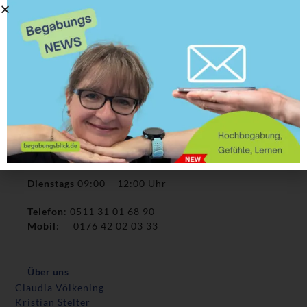
GKT – Gefühlskompetenz Training
Hochbegabte Jugendliche im Austausch – Jugendtreff
ZRM – Zürcher Ressourcen Modell
Persönlichkeit
Vorträge
Onlineangebote
Telefonische Sprechstunde
Bei Fragen zu unseren Angeboten rufen Sie uns gerne
in unserer Sprechstunde an:
Dienstags
09:00 – 12:00 Uhr
Telefon
: 0511 31 01 68 90
Mobil
: 0176 42 02 03 33
Über uns
Claudia Völkening
Kristian Stelter