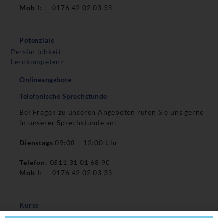
Mobil
: 0176 42 02 03 33
Potenziale
Persönlichkeit
Lernkompetenz
Onlineangebote
Telefonische Sprechstunde
Bei Fragen zu unseren Angeboten rufen Sie uns gerne
in unserer Sprechstunde an:
Dienstags
09:00 – 12:00 Uhr
Telefon
: 0511 31 01 68 90
Mobil
: 0176 42 02 03 33
Kurse
MKT – Marburger Konzentrationstraining