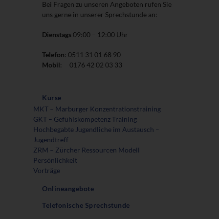
Bei Fragen zu unseren Angeboten rufen Sie
uns gerne in unserer Sprechstunde an:
Dienstags
09:00 – 12:00 Uhr
Telefon
: 0511 31 01 68 90
Mobil
: 0176 42 02 03 33
Kurse
MKT – Marburger Konzentrationstraining
GKT – Gefühlskompetenz Training
Hochbegabte Jugendliche im Austausch –
Jugendtreff
ZRM – Zürcher Ressourcen Modell
Persönlichkeit
Vorträge
Onlineangebote
Telefonische Sprechstunde