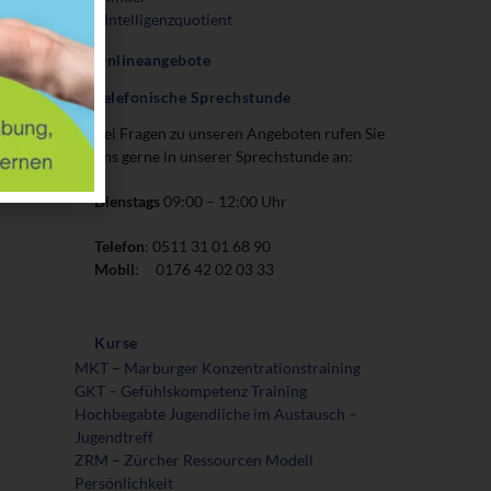
Der Intelligenzquotient
Onlineangebote
Telefonische Sprechstunde
Bei Fragen zu unseren Angeboten rufen Sie
uns gerne in unserer Sprechstunde an:
Dienstags
09:00 – 12:00 Uhr
Telefon
: 0511 31 01 68 90
Mobil
: 0176 42 02 03 33
Kurse
MKT – Marburger Konzentrationstraining
GKT – Gefühlskompetenz Training
Hochbegabte Jugendliche im Austausch –
Jugendtreff
ZRM – Zürcher Ressourcen Modell
Persönlichkeit