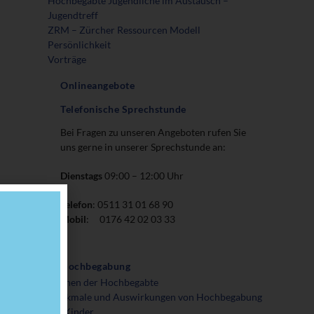
Hochbegabte Jugendliche im Austausch –
Jugendtreff
ZRM – Zürcher Ressourcen Modell
Persönlichkeit
Vorträge
Onlineangebote
Telefonische Sprechstunde
Bei Fragen zu unseren Angeboten rufen Sie
uns gerne in unserer Sprechstunde an:
Dienstags
09:00 – 12:00 Uhr
Telefon
: 0511 31 01 68 90
Mobil
: 0176 42 02 03 33
Hochbegabung
Mythen der Hochbegabte
Merkmale und Auswirkungen von Hochbegabung
auf Kinder