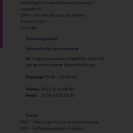
Hochbegabte Jugendliche im Austausch –
Jugendtreff
ZRM – Zürcher Ressourcen Modell
Persönlichkeit
Vorträge
Onlineangebote
Telefonische Sprechstunde
Bei Fragen zu unseren Angeboten rufen Sie
uns gerne in unserer Sprechstunde an:
Dienstags
09:00 – 12:00 Uhr
Telefon
: 0511 31 01 68 90
Mobil
: 0176 42 02 03 33
d
Kurse
MKT – Marburger Konzentrationstraining
GKT – Gefühlskompetenz Training