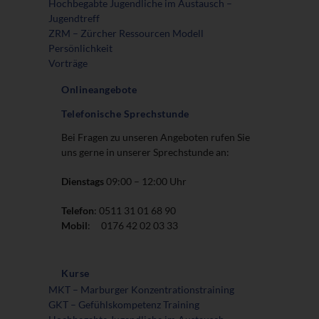
Hochbegabte Jugendliche im Austausch –
Jugendtreff
ZRM – Zürcher Ressourcen Modell
Persönlichkeit
Vorträge
Onlineangebote
Telefonische Sprechstunde
Bei Fragen zu unseren Angeboten rufen Sie
uns gerne in unserer Sprechstunde an:
Dienstags
09:00 – 12:00 Uhr
Telefon
: 0511 31 01 68 90
Mobil
: 0176 42 02 03 33
Kurse
MKT – Marburger Konzentrationstraining
GKT – Gefühlskompetenz Training