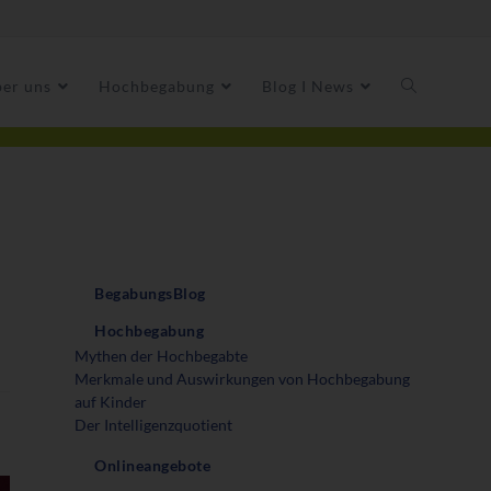
er uns
Hochbegabung
Blog I News
BegabungsBlog
Hochbegabung
Mythen der Hochbegabte
Merkmale und Auswirkungen von Hochbegabung
auf Kinder
Der Intelligenzquotient
Onlineangebote