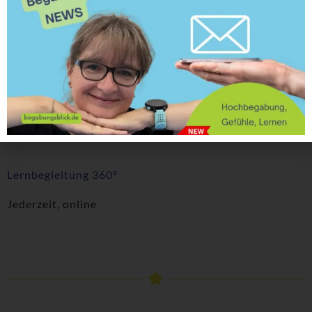
Marburger Konzentrationstraining
ab 26.11.24 um 17 Uhr, Hannover
Gefühlskompetenz Training
ab 04.11.24 17 Uhr, Hannover
Lernbegleitung 360°
Jederzeit, online