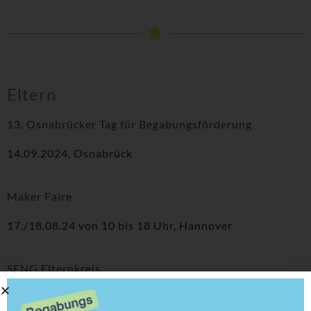
Eltern
13. Osnabrücker Tag für Begabungsförderung
14.09.2024, Osnabrück
Maker Faire
17./18.08.24 von 10 bis 18 Uhr, Hannover
SENG Elternkreis
ab 08.08.24 um 20 Uhr, online