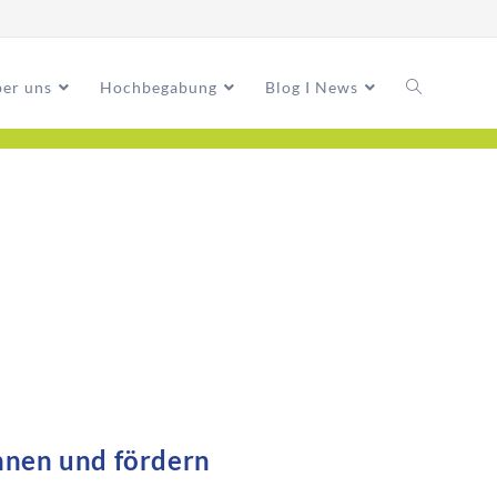
er uns
Hochbegabung
Blog I News
nen und fördern