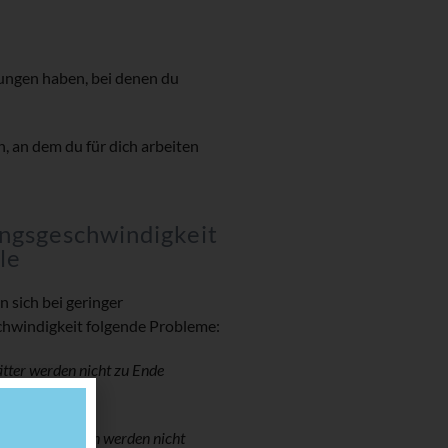
ngen haben, bei denen du
n, an dem du für dich arbeiten
ngsgeschwindigkeit
le
n sich bei geringer
hwindigkeit folgende Probleme:
ätter werden nicht zu Ende
t
 Klassenarbeiten werden nicht