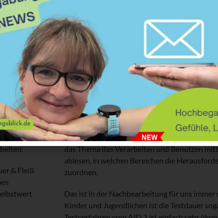
erinnert werden
beendet
Energieraub: Eltern werden stark in
Langsames
Anspruch genommen
Ablenkun
Konflikte: Vorwürfe von Faulheit
Konzentra
Fehlerzah
men noch
Gibt es andere Möglichkeit
Verarbeitungsgeschwindigk
Bereiche mit zu
Beim
AID 3
haben wir sieben und nicht zwei un
beiten:
das Thema das Verarbeiten und Benutzen mitte
ablesen, in welchen Bereichen die Herausford
uer & Fleiß
zuordnen.
hes
Selbstwert
Das ist in der Nachbearbeitung für uns immer 
Kinder und Jugendlichen ist die Testdauer sog
Testverfahren vom AID 3 ist einfach sehr ökon