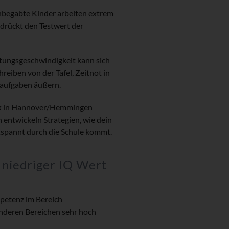
hbegabte Kinder arbeiten extrem
 drückt den Testwert der
tungsgeschwindigkeit kann sich
eiben von der Tafel, Zeitnot in
saufgaben äußern.
k
in Hannover/Hemmingen
 entwickeln Strategien, wie dein
ntspannt durch die Schule kommt.
 niedriger IQ Wert
mpetenz im Bereich
anderen Bereichen sehr hoch