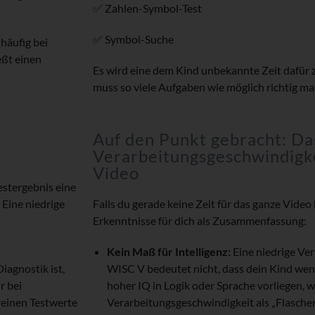
✅ Zahlen-Symbol-Test
✅ Symbol-Suche
 häufig bei
eßt einen
Es wird eine dem Kind unbekannte Zeit dafür z
muss so viele Aufgaben wie möglich richtig ma
Auf den Punkt gebracht: Da
Verarbeitungsgeschwindigk
Video
estergebnis eine
 Eine niedrige
Falls du gerade keine Zeit für das ganze Video 
Erkenntnisse für dich als Zusammenfassung:
Kein Maß für Intelligenz:
Eine niedrige Ve
agnostik ist,
WISC V bedeutet nicht, dass dein Kind wenig
r bei
hoher IQ in Logik oder Sprache vorliegen, 
reinen Testwerte
Verarbeitungsgeschwindigkeit als „Flaschen