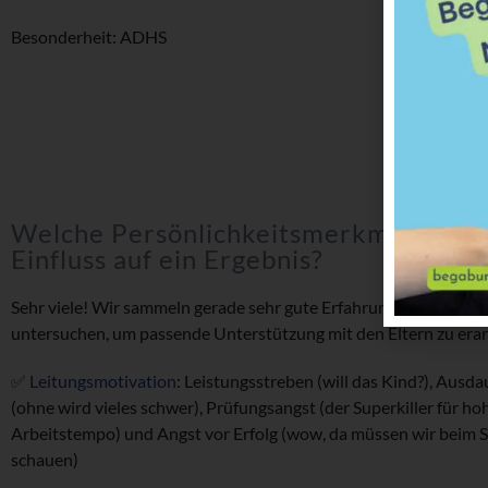
Besonderheit: ADHS
Welche Persönlichkeitsmerkmale neh
Einfluss auf ein Ergebnis?
Sehr viele! Wir sammeln gerade sehr gute Erfahrungen folgende 
untersuchen, um passende Unterstützung mit den Eltern zu erar
✅
Leitungsmotivation
: Leistungsstreben (will das Kind?), Ausda
(ohne wird vieles schwer), Prüfungsangst (der Superkiller für ho
Arbeitstempo) und Angst vor Erfolg (wow, da müssen wir beim 
schauen)