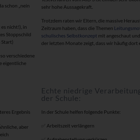
da schon „nein
sehr hohe Aussagekraft.
Trotzdem raten wir Eltern, die massive Herau
es nicht!), in
Zeitraum haben, dass die Themen
Leitungsmot
ges Stoppschild
schulisches Selbstkonzept
mit angeschaut und
 Start)
der letzten Monate zeigt, dass wir häufig dort 
lso verschiedene
e eigentliche
Echte niedrige Verarbeitun
der Schule:
teres Ergebnis
In der Schule helfen folgende Punkte:
✅ Arbeitszeit verlängern
hnliche, aber
eich
✅ Aufgabenstellung verkürzen