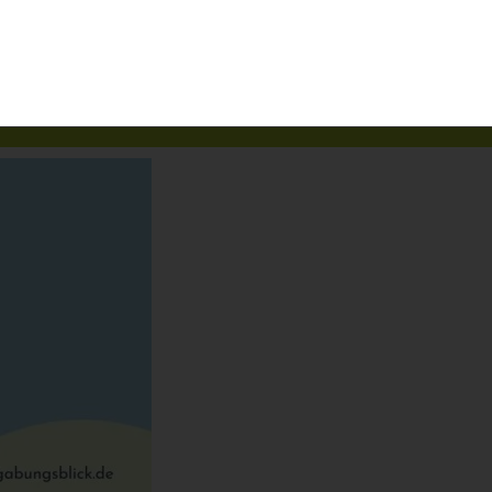
er uns
Hochbegabung
Blog I News