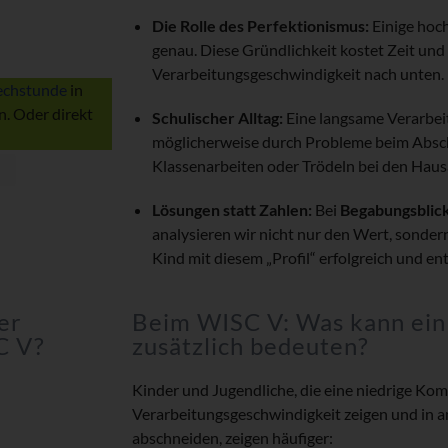
Die Rolle des Perfektionismus:
Einige hoc
genau. Diese Gründlichkeit kostet Zeit und
Verarbeitungsgeschwindigkeit nach unten.
echstunde
in
. Oder direkt
Schulischer Alltag:
Eine langsame Verarbei
möglicherweise durch Probleme beim Abschr
Klassenarbeiten oder Trödeln bei den Hau
Lösungen statt Zahlen:
Bei
Begabungsblic
analysieren wir nicht nur den Wert, sondern
Kind mit diesem „Profil“ erfolgreich und e
er
Beim WISC V: Was kann ein
C V?
zusätzlich bedeuten?
Kinder und Jugendliche, die eine niedrige Ko
Verarbeitungsgeschwindigkeit zeigen und in 
abschneiden, zeigen häufiger: