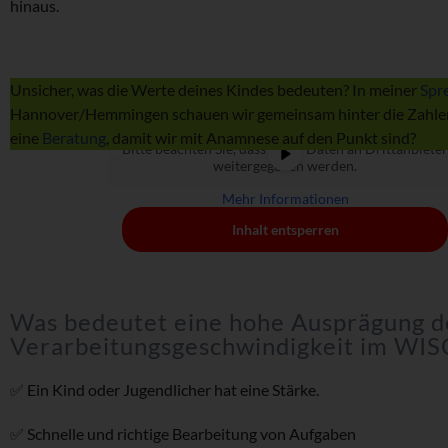
hinaus.
Unsicher, was die Werte deines Kindes bedeuten? In meiner
Spr
Sie sehen gerade einen Platzhalterinhalt von
Hannover/Hemmingen schauen wir gemeinsam hinter die Zahlen
YouTube
. Um auf den eigentlichen Inhalt
zuzugreifen, klicken Sie auf die Schaltfläche unten.
eine
Beratung
, damit wir mit Anamnese auf den Punkt sind?
Bitte beachten Sie, dass dabei Daten an Drittanbieter
weitergegeben werden.
Mehr Informationen
Inhalt entsperren
Was bedeutet eine hohe Ausprägung d
Verarbeitungsgeschwindigkeit im WIS
✅ Ein Kind oder Jugendlicher hat eine Stärke.
✅ Schnelle und richtige Bearbeitung von Aufgaben