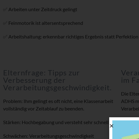
✅ Arbeiten unter Zeitdruck gelingt
✅ Feinmotorik ist altersentsprechend
✅ Arbeitshaltung: erkennbar richtiges Ergebnis statt Perfektion
Elternfrage: Tipps zur
Vera
Verbesserung der
im F
Verarbeitungsgeschwindigkeit.
Die Elte
Problem: Ihm gelingt es oft nicht, eine Klassenarbeit
ADHS mi
vollständig vor Zeitablauf zu beenden.
Verarbe
Stärken: Hochbegabung und versteht sehr schnell
Im Famil
Schwächen: Verarbeitungsgeschwindigkeit