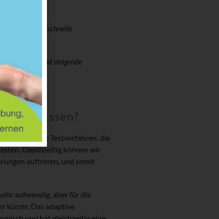
 Arbeiten und schnelle
g
tionsverlust und steigende
l
en die
eit zu messen?
terschiedliche Testverfahren, die
sten. Gleichzeitig können wir
erungen auftreten, und somit
sehr aufwendig, aber für die
ar kürzer. Das adaptive
omisch und hat gleichzeitig eine