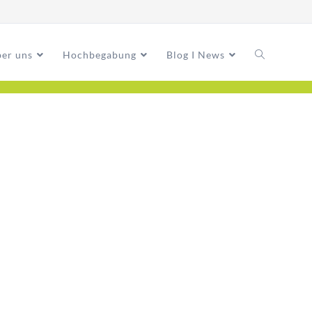
er uns
Hochbegabung
Blog I News