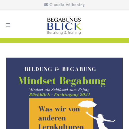
Claudia Völkening