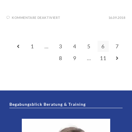
KOMMENTARE DEAKTIVIERT
16.09.2018
1
…
3
4
5
6
7
8
9
…
11
Begabungsblick Beratung & Training